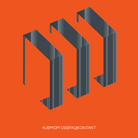
HJEM
OM OSS
FAQ
KONTAKT