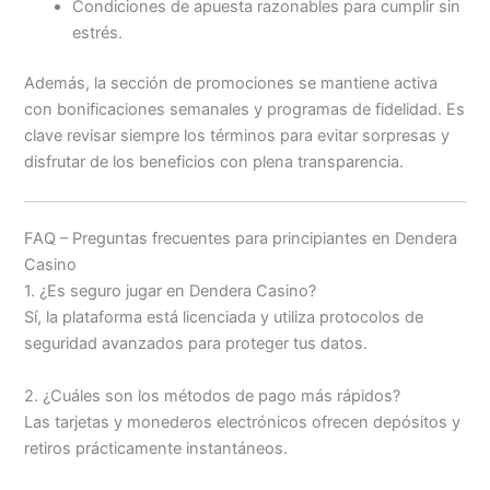
Condiciones de apuesta razonables para cumplir sin
estrés.
Además, la sección de promociones se mantiene activa
con bonificaciones semanales y programas de fidelidad. Es
clave revisar siempre los términos para evitar sorpresas y
disfrutar de los beneficios con plena transparencia.
FAQ – Preguntas frecuentes para principiantes en Dendera
Casino
1. ¿Es seguro jugar en Dendera Casino?
Sí, la plataforma está licenciada y utiliza protocolos de
seguridad avanzados para proteger tus datos.
2. ¿Cuáles son los métodos de pago más rápidos?
Las tarjetas y monederos electrónicos ofrecen depósitos y
retiros prácticamente instantáneos.