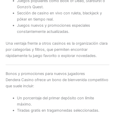
Juegos populares como Book of Dead, Starburst o
Gonzo’s Quest.
Sección de casino en vivo con ruleta, blackjack y
póker en tiempo real.
Juegos nuevos y promociones especiales
constantemente actualizadas.
Una ventaja frente a otros casinos es la organización clara
por categorías y filtros, que permiten encontrar
rápidamente tu juego favorito o explorar novedades.
Bonos y promociones para nuevos jugadores
Dendera Casino ofrece un bono de bienvenida competitivo
que suele incluir:
Un porcentaje del primer depósito con límite
máximo.
Tiradas gratis en tragamonedas seleccionadas.