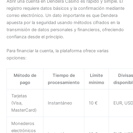
Abrir una cuenta en Dendera Casino es rápido y simple. El
registro requiere datos básicos y la confirmación mediante
correo electrónico. Un dato importante es que Dendera
apuesta por la seguridad usando métodos cifrados en la
transmisión de datos personales y financieros, ofreciendo
confianza desde el principio.
Para financiar la cuenta, la plataforma ofrece varias
opciones:
Método de
Tiempo de
Límite
Divisa
pago
procesamiento
mínimo
disponib
Tarjetas
(Visa,
Instantáneo
10 €
EUR, US
MasterCard)
Monederos
electrónicos