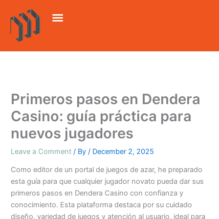
Skip
to
content
Primeros pasos en Dendera
Casino: guía práctica para
nuevos jugadores
Leave a Comment
/ By
/
December 2, 2025
Como editor de un portal de juegos de azar, he preparado
esta guía para que cualquier jugador novato pueda dar sus
primeros pasos en Dendera Casino con confianza y
conocimiento. Esta plataforma destaca por su cuidado
diseño, variedad de juegos y atención al usuario, ideal para