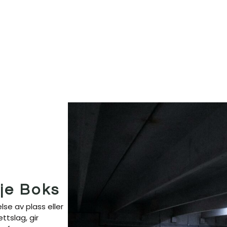
je Boks
lse av plass eller
ttslag, gir