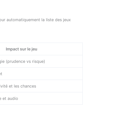
jour automatiquement la liste des jeux
.
Impact sur le jeu
égie (prudence vs risque)
et
ivité et les chances
e et audio