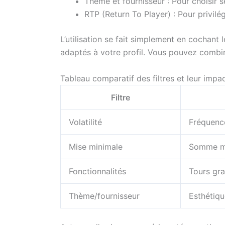
Thème et fournisseur : Pour choisir s
RTP (Return To Player) : Pour privilég
L’utilisation se fait simplement en cochant
adaptés à votre profil. Vous pouvez combine
Tableau comparatif des filtres et leur impa
Filtre
Volatilité
Fréquenc
Mise minimale
Somme mi
Fonctionnalités
Tours gra
Thème/fournisseur
Esthétiqu