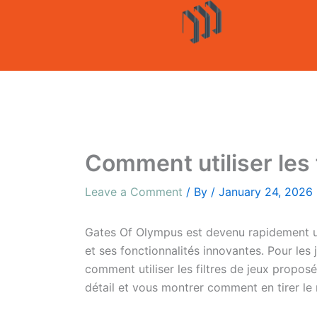
Skip
to
content
Comment utiliser les 
Leave a Comment
/ By
/
January 24, 2026
Gates Of Olympus est devenu rapidement u
et ses fonctionnalités innovantes. Pour les
comment utiliser les filtres de jeux proposé
détail et vous montrer comment en tirer le m