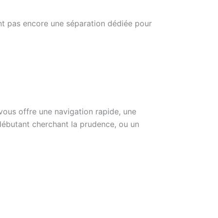
sent pas encore une séparation dédiée pour
 vous offre une navigation rapide, une
 débutant cherchant la prudence, ou un