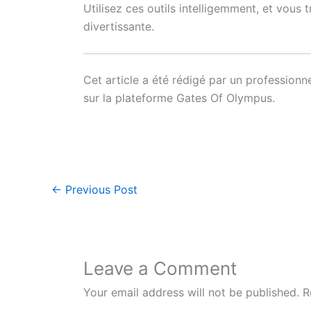
Utilisez ces outils intelligemment, et vous
divertissante.
Cet article a été rédigé par un professionnel
sur la plateforme Gates Of Olympus.
←
Previous Post
Leave a Comment
Your email address will not be published.
R