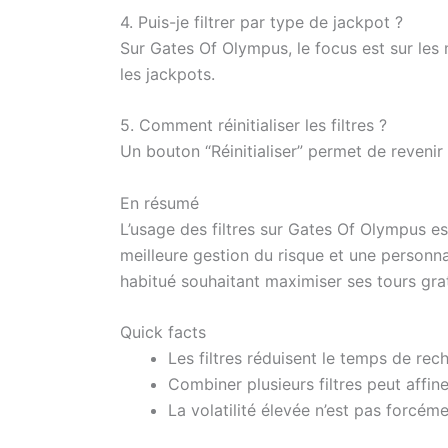
4. Puis-je filtrer par type de jackpot ?
Sur Gates Of Olympus, le focus est sur les 
les jackpots.
5. Comment réinitialiser les filtres ?
Un bouton “Réinitialiser” permet de revenir
En résumé
L’usage des filtres sur Gates Of Olympus es
meilleure gestion du risque et une personn
habitué souhaitant maximiser ses tours gratui
Quick facts
Les filtres réduisent le temps de rec
Combiner plusieurs filtres peut affin
La volatilité élevée n’est pas forcém