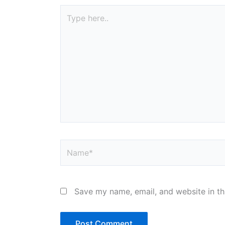
Type
here..
Name*
Save my name, email, and website in th